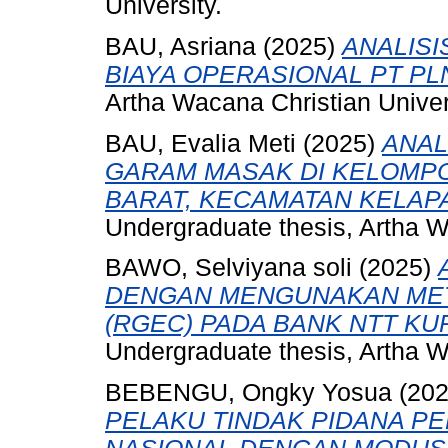
University.
BAU, Asriana
(2025)
ANALISI
BIAYA OPERASIONAL PT PLN 
Artha Wacana Christian Univer
BAU, Evalia Meti
(2025)
ANAL
GARAM MASAK DI KELOMPO
BARAT, KECAMATAN KELAPA
Undergraduate thesis, Artha W
BAWO, Selviyana soli
(2025)
DENGAN MENGUNAKAN MET
(RGEC) PADA BANK NTT KUP
Undergraduate thesis, Artha W
BEBENGU, Ongky Yosua
(20
PELAKU TINDAK PIDANA P