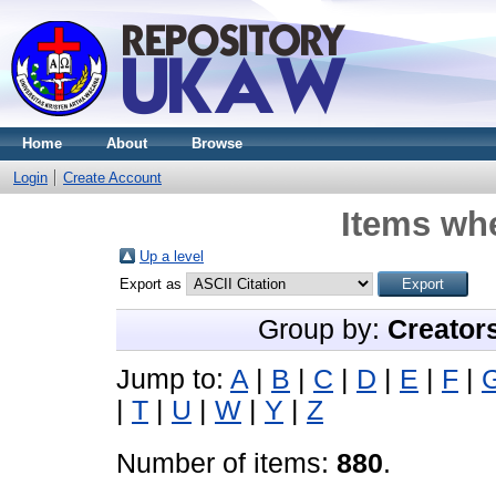
Home
About
Browse
Login
Create Account
Items whe
Up a level
Export as
Group by:
Creator
Jump to:
A
|
B
|
C
|
D
|
E
|
F
|
|
T
|
U
|
W
|
Y
|
Z
Number of items:
880
.