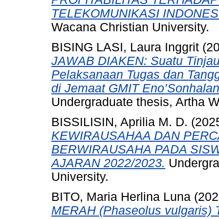
TELEKOMUNIKASI INDONESI
Wacana Christian University.
BISING LASI, Laura Inggrit
(2
JAWAB DIAKEN: Suatu Tinjauan
Pelaksanaan Tugas dan Tang
di Jemaat GMIT Eno’Sonhalan H
Undergraduate thesis, Artha W
BISSILISIN, Aprilia M. D.
(202
KEWIRAUSAHAA DAN PERCA
BERWIRAUSAHA PADA SISW
AJARAN 2022/2023.
Undergrad
University.
BITO, Maria Herlina Luna
(202
MERAH (Phaseolus vulgari