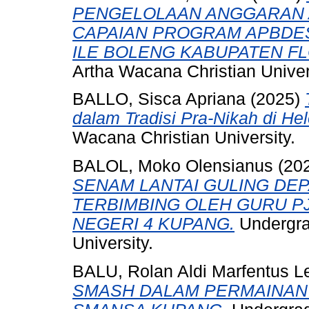
PENGELOLAAN ANGGARAN A
CAPAIAN PROGRAM APBDES
ILE BOLENG KABUPATEN FL
Artha Wacana Christian Univer
BALLO, Sisca Apriana
(2025)
dalam Tradisi Pra-Nikah di H
Wacana Christian University.
BALOL, Moko Olensianus
(20
SENAM LANTAI GULING DE
TERBIMBING OLEH GURU PJ
NEGERI 4 KUPANG.
Undergrad
University.
BALU, Rolan Aldi Marfentus L
SMASH DALAM PERMAINAN 