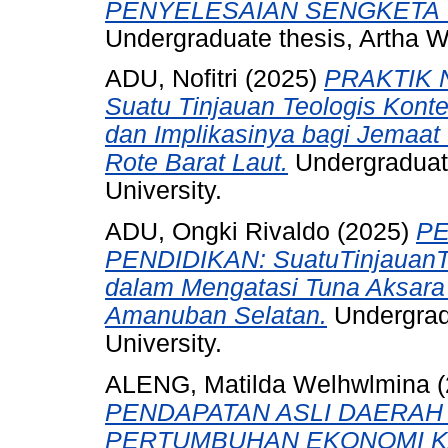
PENYELESAIAN SENGKETA 
Undergraduate thesis, Artha W
ADU, Nofitri
(2025)
PRAKTIK 
Suatu Tinjauan Teologis Konte
dan Implikasinya bagi Jemaa
Rote Barat Laut.
Undergraduate
University.
ADU, Ongki Rivaldo
(2025)
PE
PENDIDIKAN: SuatuTinjauanTe
dalam Mengatasi Tuna Aksara 
Amanuban Selatan.
Undergradu
University.
ALENG, Matilda Welhwlmina
(
PENDAPATAN ASLI DAERAH
PERTUMBUHAN EKONOMI K