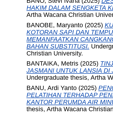
BANO, Stevi Ivana
(2025)
DE
HAKIM DALAM SENGKETA KE
Artha Wacana Christian Univer
BANOBE, Maryanto
(2025)
KU
KOTORAN SAPI DAN TEMP
MEMANFAATKAN CANGKANG 
BAHAN SUBSTITUSI.
Undergr
Christian University.
BANTAIKA, Metris
(2025)
TIN
JASMANI UNTUK LANSIA DI
Undergraduate thesis, Artha W
BANU, Ardi Yanto
(2025)
PEN
PELATIHAN TERHADAP PEN
KANTOR PERUMDA AIR MIN
thesis, Artha Wacana Christian