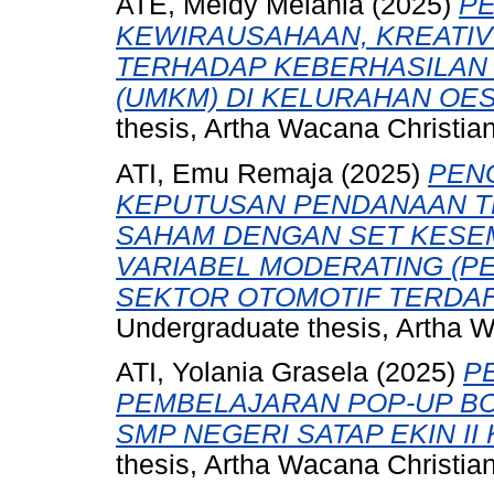
ATE, Meidy Melania
(2025)
P
KEWIRAUSAHAAN, KREATIV
TERHADAP KEBERHASILAN
(UMKM) DI KELURAHAN OE
thesis, Artha Wacana Christian
ATI, Emu Remaja
(2025)
PEN
KEPUTUSAN PENDANAAN T
SAHAM DENGAN SET KESEM
VARIABEL MODERATING (
SEKTOR OTOMOTIF TERDAFTA
Undergraduate thesis, Artha W
ATI, Yolania Grasela
(2025)
P
PEMBELAJARAN POP-UP BOO
SMP NEGERI SATAP EKIN II
thesis, Artha Wacana Christian