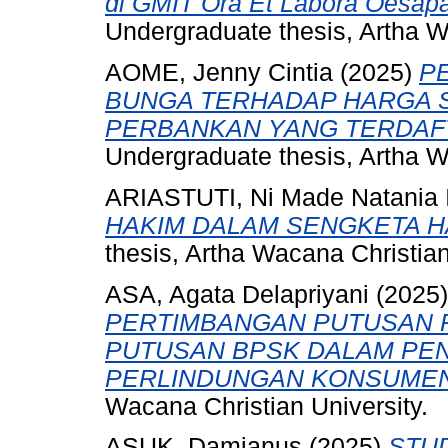
di GMIT Ora Et Labora Oesapa
Undergraduate thesis, Artha W
AOME, Jenny Cintia
(2025)
P
BUNGA TERHADAP HARGA 
PERBANKAN YANG TERDAFT
Undergraduate thesis, Artha W
ARIASTUTI, Ni Made Natania I
HAKIM DALAM SENGKETA H
thesis, Artha Wacana Christian
ASA, Agata Delapriyani
(2025
PERTIMBANGAN PUTUSAN 
PUTUSAN BPSK DALAM PE
PERLINDUNGAN KONSUMEN
Wacana Christian University.
ASUK, Damianus
(2025)
STU