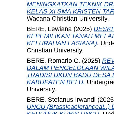
MENINGKATKAN TEKNIK DR
KELAS XI SMA KRISTEN TA
Wacana Christian University.
BERE, Lewiana
(2025)
DESKR
KEPEMILIKAN TANAH MELALU
KELURAHAN LASIANA).
Unde
Christian University.
BERE, Romario C.
(2025)
REV
DALAM PENGELOLAAN WILA
TRADISI UKUN BADU DESA 
KABUPATEN BELU.
Undergrad
University.
BERE, Stefanus Irwandi
(2025
UNGU (BrassicaoleranceaL.
KERUPUK KUBIS UNGU.
Unde