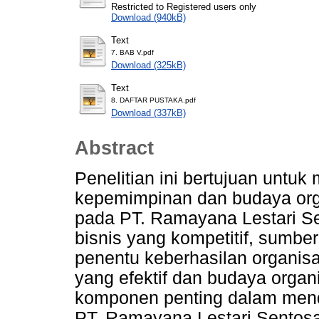
Restricted to Registered users only
Download (940kB)
Text
7. BAB V.pdf
Download (325kB)
Text
8. DAFTAR PUSTAKA.pdf
Download (337kB)
Abstract
Penelitian ini bertujuan untu
kepemimpinan dan budaya orga
pada PT. Ramayana Lestari S
bisnis yang kompetitif, sumb
penentu keberhasilan organisa
yang efektif dan budaya organ
komponen penting dalam mend
PT. Ramayana Lestari Sentos