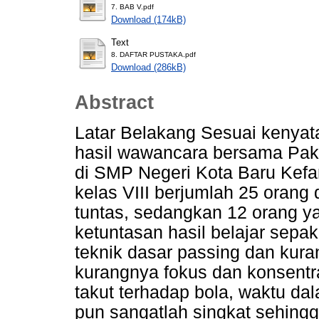
7. BAB V.pdf
Download (174kB)
Text
8. DAFTAR PUSTAKA.pdf
Download (286kB)
Abstract
Latar Belakang Sesuai kenyat
hasil wawancara bersama Pak 
di SMP Negeri Kota Baru Ke
kelas VIII berjumlah 25 orang 
tuntas, sedangkan 12 orang y
ketuntasan hasil belajar sep
teknik dasar passing dan kur
kurangnya fokus dan konsentra
takut terhadap bola, waktu da
pun sangatlah singkat sehing