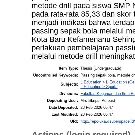
metode drill pada siswa SMP
pada rata-rata 85,33 dan skor 
menjadi indikasi bahwa terda
passing sepak bola melalui me
Kota Baru Kefamenanu Sehingg
perlakuan pembelajaran passi
melalui metode drill meningkat
Item Type:
Thesis (Undergraduate)
Uncontrolled Keywords:
Passing sepak bola, metode dri
L Education > L Education (Gen
Subjects:
L Education > Sports
Divisions:
Fakultas Keguruan dan Ilmu P
Depositing User:
Mrs Skripsi Perpust
Date Deposited:
23 Feb 2026 05:47
Last Modified:
23 Feb 2026 05:47
URI:
http://repo-ukaw.superspace.id/
Actions (login required)