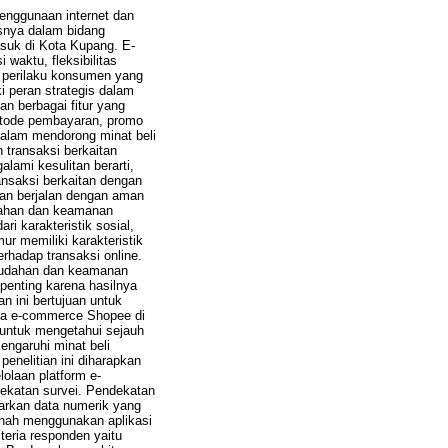
enggunaan internet dan
usnya dalam bidang
suk di Kota Kupang. E-
waktu, fleksibilitas
n perilaku konsumen yang
i peran strategis dalam
n berbagai fitur yang
etode pembayaran, promo
 dalam mendorong minat beli
transaksi berkaitan
lami kesulitan berarti,
ansaksi berkaitan dengan
kan berjalan dengan aman
udahan dan keamanan
ri karakteristik sosial,
r memiliki karakteristik
erhadap transaksi online.
emudahan dan keamanan
penting karena hasilnya
n ini bertujuan untuk
da e-commerce Shopee di
n untuk mengetahui sejauh
ngaruhi minat beli
enelitian ini diharapkan
olaan platform e-
dekatan survei. Pendekatan
sarkan data numerik yang
ernah menggunakan aplikasi
eria responden yaitu