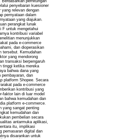
. Berdasarkan perhitungan
elalui penyebaran kuesioner
r yang relevan dengan
iap pernyataan dalam
rnyataan yang diajukan.
tuan perangkat lunak
uji F untuk mengetahui
rnya kontribusi variabel
enelitian menunjukkan
arakat pada e-commerce
ahami, dan dioperasikan
rm tersebut. Kemudahan
faktor yang mendorong
an transaksi berpengaruh
h tinggi ketika mereka
rcaya bahwa dana yang
an pembayaran, dan
p platform Shopee. Secara
syarakat pada e-commerce
mberikan kontribusi yang
faktor lain di luar model
sikan bahwa kemudahan dan
edia platform e-commerce.
n yang sangat penting
ingkat kemudahan dan
kukan pembelian secara
ualitas antarmuka aplikasi,
tara itu, implikasi
ng pemasaran digital dan
utnya disarankan untuk