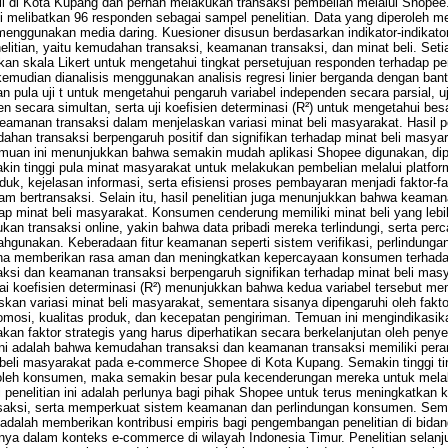
i di Kota Kupang dan pernah melakukan transaksi pembelian melalui Shopee
ni melibatkan 96 responden sebagai sampel penelitian. Data yang diperoleh m
nggunakan media daring. Kuesioner disusun berdasarkan indikator-indikato
elitian, yaitu kemudahan transaksi, keamanan transaksi, dan minat beli. Set
an skala Likert untuk mengetahui tingkat persetujuan responden terhadap pe
kemudian dianalisis menggunakan analisis regresi linier berganda dengan ban
ukan pula uji t untuk mengetahui pengaruh variabel independen secara parsial, 
n secara simultan, serta uji koefisien determinasi (R²) untuk mengetahui besa
amanan transaksi dalam menjelaskan variasi minat beli masyarakat. Hasil p
ahan transaksi berpengaruh positif dan signifikan terhadap minat beli masy
muan ini menunjukkan bahwa semakin mudah aplikasi Shopee digunakan, dip
in tinggi pula minat masyarakat untuk melakukan pembelian melalui platfo
duk, kejelasan informasi, serta efisiensi proses pembayaran menjadi faktor-
bertransaksi. Selain itu, hasil penelitian juga menunjukkan bahwa keaman
adap minat beli masyarakat. Konsumen cenderung memiliki minat beli yang lebi
n transaksi online, yakin bahwa data pribadi mereka terlindungi, serta pe
lahgunakan. Keberadaan fitur keamanan seperti sistem verifikasi, perlindung
na memberikan rasa aman dan meningkatkan kepercayaan konsumen terhada
ksi dan keamanan transaksi berpengaruh signifikan terhadap minat beli ma
ai koefisien determinasi (R²) menunjukkan bahwa kedua variabel tersebut me
an variasi minat beli masyarakat, sementara sisanya dipengaruhi oleh faktor-
 promosi, kualitas produk, dan kecepatan pengiriman. Temuan ini mengindika
an faktor strategis yang harus diperhatikan secara berkelanjutan oleh peny
 ini adalah bahwa kemudahan transaksi dan keamanan transaksi memiliki pera
beli masyarakat pada e-commerce Shopee di Kota Kupang. Semakin tinggi t
oleh konsumen, maka semakin besar pula kecenderungan mereka untuk mela
ri penelitian ini adalah perlunya bagi pihak Shopee untuk terus meningkatkan k
saksi, serta memperkuat sistem keamanan dan perlindungan konsumen. Semen
i adalah memberikan kontribusi empiris bagi pengembangan penelitian di bida
ya dalam konteks e-commerce di wilayah Indonesia Timur. Penelitian selanj