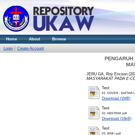
Home
About
Browse
Login
Create Account
PENGARUH 
MA
JERU GA, Roy Ericson
(20
MASYARAKAT PADA E-C
Text
01. COVER - DAFTAR 
Download (1MB)
Text
02. ABSTRAK.pdf
Download (18kB)
Text
03. BAB I.pdf