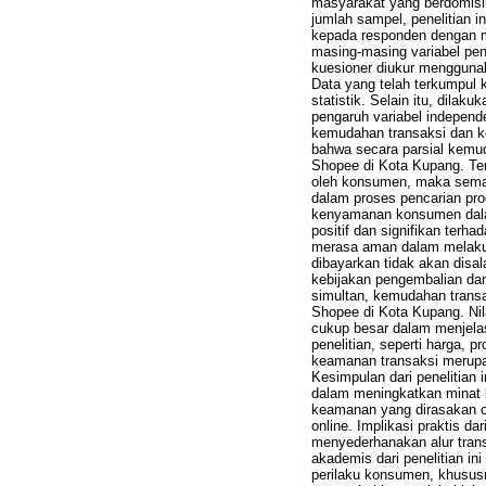
masyarakat yang berdomisil
jumlah sampel, penelitian i
kepada responden dengan me
masing-masing variabel pen
kuesioner diukur menggunak
Data yang telah terkumpul 
statistik. Selain itu, dilak
pengaruh variabel independe
kemudahan transaksi dan ke
bahwa secara parsial kemud
Shopee di Kota Kupang. Te
oleh konsumen, maka semak
dalam proses pencarian pro
kenyamanan konsumen dalam 
positif dan signifikan terh
merasa aman dalam melakuka
dibayarkan tidak akan disa
kebijakan pengembalian da
simultan, kemudahan transa
Shopee di Kota Kupang. Nil
cukup besar dalam menjelask
penelitian, seperti harga,
keamanan transaksi merupak
Kesimpulan dari penelitian
dalam meningkatkan minat 
keamanan yang dirasakan 
online. Implikasi praktis da
menyederhanakan alur tran
akademis dari penelitian in
perilaku konsumen, khususn