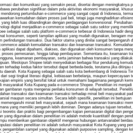
ormasi dan komunikasi yang semakin pesat, disertai dengan meningkatnya p
embawa perubahan signifikan dalam pola aktivitas ekonomi masyarakat, khus
 mendorong pertumbuhan e-commerce yang sangat cepat di Indonesia, terma
arkan kemudahan dalam proses jual beli, tetapi juga menghadirkan efisiensi 
uk yang lebih luas dibandingkan dengan perdagangan konvensional. Perubaha
logi digital menjadikan e-commerce sebagai salah satu sektor yang memilik
e sebagai salah satu platform e-commerce terbesar di Indonesia hadir denga
inat konsumen, seperti tampilan aplikasi yang mudah digunakan, beragam m
em perlindungan transaksi. Dua faktor utama yang dinilai sangat berpengaruh
commerce adalah kemudahan transaksi dan keamanan transaksi. Kemudahan 
aplikasi dapat dipahami, diakses, dan digunakan oleh konsumen tanpa menga
k, proses pemesanan, hingga tahap pembayaran. Sementara itu, keamanan tr
pengguna, keamanan pembayaran, serta jaminan bahwa transaksi yang dilaku
penipuan. Meskipun Shopee telah menyediakan berbagai fitur pendukung kem
n terhadap kedua faktor tersebut dapat berbeda-beda, terutama jika ditinjau da
tu daerah. Kota Kupang sebagai salah satu kota berkembang di Indonesia Timu
dari segi tingkat literasi digital, kebiasaan berbelanja, maupun kepercayaan t
an kajian empiris yang bersifat lokal untuk memahami bagaimana pengaruh k
eli masyarakat Kota Kupang pada e-commerce Shopee. Penelitian ini menjadi 
n gambaran nyata mengenai perilaku konsumen di wilayah tersebut. Penelitia
ahan transaksi dan keamanan transaksi terhadap minat beli masyarakat pa
rsial maupun secara simultan. Secara lebih spesifik, penelitian ini bertujua
memengaruhi minat beli masyarakat, sejauh mana keamanan transaksi meme
mana yang memiliki pengaruh lebih dominan. Dengan adanya tujuan tersebut, p
i teoretis dan praktis bagi pengembangan kajian pemasaran digital dan pengel
n yang digunakan dalam penelitian ini adalah metode kuantitatif dengan pen
 mampu memberikan gambaran objektif mengenai hubungan antarvariabel berda
Populasi dalam penelitian ini adalah seluruh masyarakat Kota Kupang yang p
 pengambilan sampel yang digunakan adalah purposive sampling, dengan krit