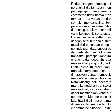
Perkembangan teknologi inf
perangkat digital, telah m
perdagangan. Fenomena ini
commerce tidak hanya menaw
tempat, serta variasi prod
semakin mengandalkan tekno
perekonomian modern. Shope
dirancang untuk menarik m
yang kompetitif, serta sist
konsumen pada platform e-
dengan sejauh mana sistem 
mulai dari pencarian produ
perlindungan data pribadi 
dan terhindar dari risiko 
transaksi, persepsi konsume
ekonomi, dan geografis sua
masyarakat yang unik, baik 
Oleh karena itu, diperluk
transaksi terhadap minat b
diharapkan dapat memberika
mengetahui pengaruh kemud
Kota Kupang, baik secara pa
mana kemudahan transaksi 
masyarakat, serta variabel 
dapat memberikan kontribus
commerce. Metode penelitia
kuantitatif dipilih karena
diperoleh dari responden. 
e-commerce Shopee. Teknik