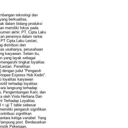
embangan teknologi dan
ang berkualitas,
rak dalam bidang produksi
dan memiliki fokus pada
nsumen akhir. PT. Cipta Laku
akan perannya dalam rantai
 PT Cipta Laku Lestari,
 distribusi dan
itas usahanya, perusahaan
ng karyawan. Selain itu,
n yang layak sebagai
mengaruhi tingkat loyalitas
estari. Penelitian
) dengan judul “Pengaruh
hopee Express Hub Kediri”.
p loyalitas karyawan
itif terhadap loyalitas
cara langsung terhadap
an, Pengembangan Karir, dan
a oleh Viola Herliana Dan
r Terhadap Loyalitas
 < uji T table sebesar
emiliki pengaruh signifikan
ntribusi signifikan
ntara ketiga variabel. Yang
 lampung post. Berdasarkan
ristik Pekerjaan,