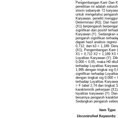
Pengembangan Karir Dan Ko
penelitian ini adalah selu
slovin sebanyak 72 karyawan
untuk mengetahui pengaruh
Karyawan, peneliti menggunak
Determinasi (R2). Dari hasi
(X1) berpengaruh berpengar
signifikan dan positif terh
Karyawan (Y). Sedangkan se
pengaruh signifikan terhada
dapati hasil analisis regre
0,712; dan b3 = 1,189. Den
(X1), Pengembangan Karir (
X1 + 0,712 X2 + 1,189 X3 +e
Loyalitas Karyawan (Y). Dik
0,000 < 0,05, maka H0 ditol
terhadap Loyalitas Karyawan
1,995 dengan tingkat sig 0
signifikan terhadap Loyalit
dengan tingkat sig 0,000 < 
terhadap Loyalitas Karyawan
> F tabel 2,74 dan tingkat 
karakteristik pekerjaan (X
loyalitas karyawan (Y). Dan 
besarnya pengaruh karakter
Sedangkan pengaruh sebesar 
Item Type:
Uncontrolled Keywords: