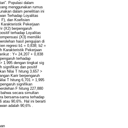
ri”. Populasi dalam
el yang menggunakan rumus
unakan dalam penelitian ini
wan Terhadap Loyalitas
i F), dan Koefisien
 Karakteristik Pekerjaan
ir (X2) berpengaruh
ositif terhadap Loyalitas
Kompensasi (X3) memiliki
erolehan hasil pengujian di
ien regresi b1 = 0,838; b2 =
 Karakteristik Pekerjaan
rikut : Y= 24,207 + 0,838
erpengaruh terhadap
 > 1.995 dengan tingkat sig
 signifikan dan positif
kan Nilai T hitung 3,657 >
bangan Karir berpengaruh
ilai T hitung 6,701 > 1,995
rpengaruh signifikan
perolehan F hitung 227,880
ya bahwa secara simultan
cara bersama-sama terhadap
6 atau 90,6%. Hal ini berarti
yawan adalah 90,6% .
wan