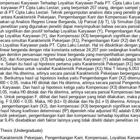
mpensasi Karyawan Terhadap Loyalitas Karyawan Pada PT. Cipta Laku Lesta
ruh karyawan PT Cipta Laku Lestari, yang berjumlah 257 orang, dengan samp
 di PT Cipta Laku Lestari. Teknik pengumpulan analisis data yang peneliti g
 antara Karakteristik Pekerjaan, Pengembangan Karir dan Kompensasi Karya
an uji Analisis Regresi Linear Berganda, Uji Parsial (Uji T), Uji Simultan (Uj
l penelitian yang digunakan peneliti dapat menyimpulkan bahwa secara parsial
uh signifikan dan positif terhadap Loyalitas Karyawan (Y), Pengembangan Kar
adap Loyalitas Karyawan (Y), dan Kompensasi (X3) berpengaruh signifikan dan p
cara simultan Karakteristik Pekerjaan (X1), Pengembangan Karir (X2) dan 
p Loyalitas Karyawan pada PT. Cipta Laku Lestari. Hal ini dibuktikan dengan p
si linear berganda dengan nilai konstanta sebesar 24,207 poin sedangkan koefis
gan demikin persamaan regresi linear berganda yang memperlihatkan pengaruh
X2), dan Kompensasi (X3) terhadap Loyalitas Karyawan (Y) adalah sebagai be
. Selain itu hasil uji hipotesis pertama yaitu Karakteristik Pekerjaan (X1) b
etahui bahwa untuk variabel Karakteristik Pekerjaan (X1) Nilai T hitung 6,053
ak dan Ha diterima, artinya secara parsial Karakteristik Pekerjaan berpengaruh
. Berikutnya hasil uji hipotesis kedua yaitu Pengembangan Karir (X2) ditemu
,000 < 0,05, maka H0 ditolak dan Ha diterima, artinya secara parsial Pengem
as Karyawan. Dan hasil uji hipotesis ketiga yaitu Kompensasi (X3) ditemukan N
0,05, maka H0 ditolak dan Ha diterima, artinya secara parsial Kompensasi be
. Untuk pengujian F, dilihat dari hasil pengujian yang telah dilakukan, maka 
Sig. F 0,000 < 0,05. Maka, H0 (b1= 0) ditolak dan Ha (b1 ≠ 0) diterima. Artin
1), pengembangan karir (X2), dan kompensasi (X3) berpengaruh signifikan se
hasil hitung koefisien determinasi (R²) diperoleh nilai adjusted R2 adalah 0,90
istik pekerjaan, pengembangan karir dan kompensasi terhadap loyalitas kar
9,4% disebabkan oleh faktor lainnya yang tidak diteliti dalam penelitian ini
Thesis (Undergraduate)
Karakteristik Pekerjaan, Pengembangan Karir, Kompensasi, Loyalitas Karya