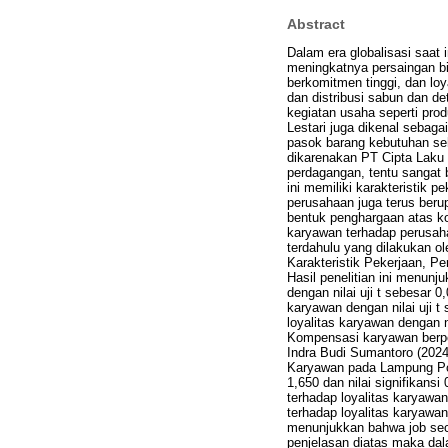
Abstract
Dalam era globalisasi saat
meningkatnya persaingan bi
berkomitmen tinggi, dan loy
dan distribusi sabun dan de
kegiatan usaha seperti prod
Lestari juga dikenal sebaga
pasok barang kebutuhan sehar
dikarenakan PT Cipta Laku 
perdagangan, tentu sangat
ini memiliki karakteristik
perusahaan juga terus ber
bentuk penghargaan atas ko
karyawan terhadap perusahaa
terdahulu yang dilakukan o
Karakteristik Pekerjaan, 
Hasil penelitian ini menunj
dengan nilai uji t sebesar 
karyawan dengan nilai uji 
loyalitas karyawan dengan n
Kompensasi karyawan berpen
Indra Budi Sumantoro (202
Karyawan pada Lampung Post”
1,650 dan nilai signifikan
terhadap loyalitas karyawa
terhadap loyalitas karyawa
menunjukkan bahwa job sec
penjelasan diatas maka dala