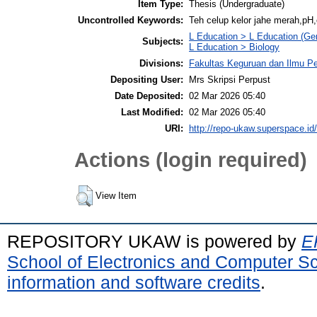
Item Type:
Thesis (Undergraduate)
Uncontrolled Keywords:
Teh celup kelor jahe merah,pH,
L Education > L Education (Gen
Subjects:
L Education > Biology
Divisions:
Fakultas Keguruan dan Ilmu Pe
Depositing User:
Mrs Skripsi Perpust
Date Deposited:
02 Mar 2026 05:40
Last Modified:
02 Mar 2026 05:40
URI:
http://repo-ukaw.superspace.id/
Actions (login required)
View Item
REPOSITORY UKAW is powered by
E
School of Electronics and Computer S
information and software credits
.