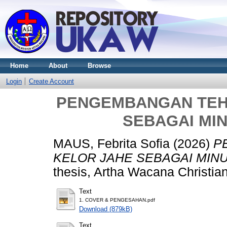
Home
About
Browse
Login
Create Account
PENGEMBANGAN TEH
SEBAGAI MI
MAUS, Febrita Sofia
(2026)
P
KELOR JAHE SEBAGAI MIN
thesis, Artha Wacana Christian
Text
1. COVER & PENGESAHAN.pdf
Download (879kB)
Text