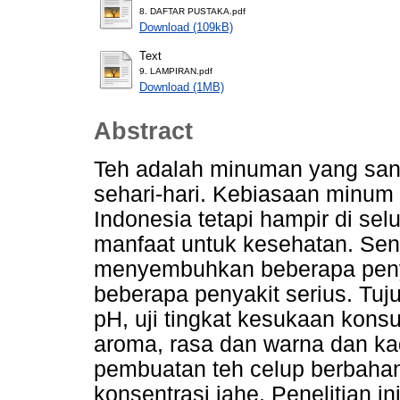
8. DAFTAR PUSTAKA.pdf
Download (109kB)
Text
9. LAMPIRAN.pdf
Download (1MB)
Abstract
Teh adalah minuman yang san
sehari-hari. Kebiasaan minum 
Indonesia tetapi hampir di sel
manfaat untuk kesehatan. Se
menyembuhkan beberapa penya
beberapa penyakit serius. Tuju
pH, uji tingkat kesukaan kons
aroma, rasa dan warna dan ka
pembuatan teh celup berbahan
konsentrasi jahe. Penelitian i