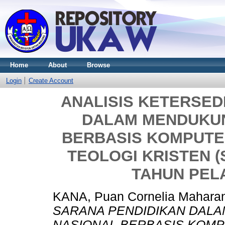
Home
About
Browse
Login
Create Account
ANALISIS KETERSED
DALAM MENDUKU
BERBASIS KOMPUTE
TEOLOGI KRISTEN 
TAHUN PELA
KANA, Puan Cornelia Maharan
SARANA PENDIDIKAN DAL
NASIONAL BERBASIS KOM