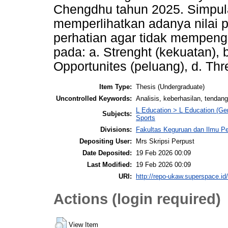
Chengdhu tahun 2025. Simpul
memperlihatkan adanya nilai 
perhatian agar tidak mempenga
pada: a. Strenght (kekuatan),
Opportunites (peluang), d. Th
Item Type:
Thesis (Undergraduate)
Uncontrolled Keywords:
Analisis, keberhasilan, tendang
L Education > L Education (Gen
Subjects:
Sports
Divisions:
Fakultas Keguruan dan Ilmu P
Depositing User:
Mrs Skripsi Perpust
Date Deposited:
19 Feb 2026 00:09
Last Modified:
19 Feb 2026 00:09
URI:
http://repo-ukaw.superspace.id/
Actions (login required)
View Item