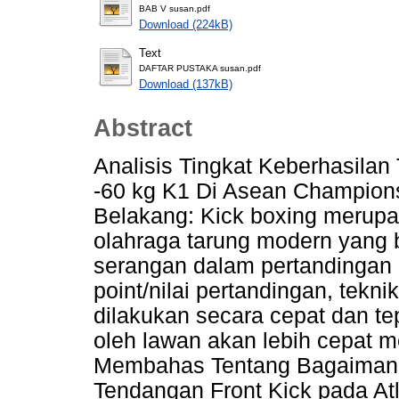
BAB V susan.pdf
Download (224kB)
Text
DAFTAR PUSTAKA susan.pdf
Download (137kB)
Abstract
Analisis Tingkat Keberhasilan
-60 kg K1 Di Asean Champion
Belakang: Kick boxing merup
olahraga tarung modern yang 
serangan dalam pertandingan 
point/nilai pertandingan, tekn
dilakukan secara cepat dan tep
oleh lawan akan lebih cepat me
Membahas Tentang Bagaimana 
Tendangan Front Kick pada Atl