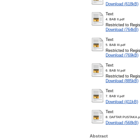
Download (618kB)
Text
4. BAB II.pdf
Restricted to Regi
Download (764kB)
Text
5. BAB III.pdf
Restricted to Regi
Download (769kB)
Text
6. BAB IV.pdf
Restricted to Regi
Download (885kB)
Text
7. BAB V.pdf
Download (411kB)
Text
8. DAFTAR PUSTAKA.p
Download (568kB)
Abstract