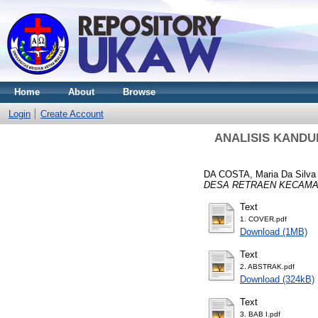
Home
About
Browse
Login
Create Account
ANALISIS KANDU
DA COSTA, Maria Da Silva
DESA RETRAEN KECAMA
Text
1. COVER.pdf
Download (1MB)
Text
2. ABSTRAK.pdf
Download (324kB)
Text
3. BAB I.pdf