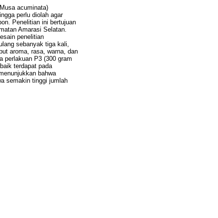
(Musa acuminata)
gga perlu diolah agar
n. Penelitian ini bertujuan
amatan Amarasi Selatan.
esain penelitian
ang sebanyak tiga kali,
but aroma, rasa, warna, dan
a perlakuan P3 (300 gram
baik terdapat pada
s menunjukkan bahwa
wa semakin tinggi jumlah