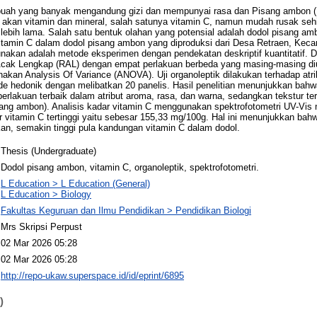
uah yang banyak mengandung gizi dan mempunyai rasa dan Pisang ambon 
kan vitamin dan mineral, salah satunya vitamin C, namun mudah rusak sehin
ebih lama. Salah satu bentuk olahan yang potensial adalah dodol pisang ambo
itamin C dalam dodol pisang ambon yang diproduksi dari Desa Retraen, Kec
unakan adalah metode eksperimen dengan pendekatan deskriptif kuantitatif. D
k Lengkap (RAL) dengan empat perlakuan berbeda yang masing-masing diul
akan Analysis Of Variance (ANOVA). Uji organoleptik dilakukan terhadap atri
e hedonik dengan melibatkan 20 panelis. Hasil penelitian menunjukkan bahw
rlakuan terbaik dalam atribut aroma, rasa, dan warna, sedangkan tekstur ter
sang ambon). Analisis kadar vitamin C menggunakan spektrofotometri UV-Vi
r vitamin C tertinggi yaitu sebesar 155,33 mg/100g. Hal ini menunjukkan bah
n, semakin tinggi pula kandungan vitamin C dalam dodol.
Thesis (Undergraduate)
Dodol pisang ambon, vitamin C, organoleptik, spektrofotometri.
L Education > L Education (General)
L Education > Biology
Fakultas Keguruan dan Ilmu Pendidikan > Pendidikan Biologi
Mrs Skripsi Perpust
02 Mar 2026 05:28
02 Mar 2026 05:28
http://repo-ukaw.superspace.id/id/eprint/6895
)