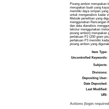
Pisang ambon merupakan b
merupakan buah yang kaya a
memiliki daya simpan yang l
untuk menganalisis kadar v
Metode penelitian yang dig
menggunakan Rancangan Aca
dan data dianalisis menggun
tekstur menggunakan metod
pisang ambon) merupakan pe
perlakuan P2 (200 gram pi
perlakuan P3 memiliki kada
pisang ambon yang digunaka
Item Type:
Uncontrolled Keywords:
Subjects:
Divisions:
Depositing User:
Date Deposited:
Last Modified:
URI:
Actions (login required