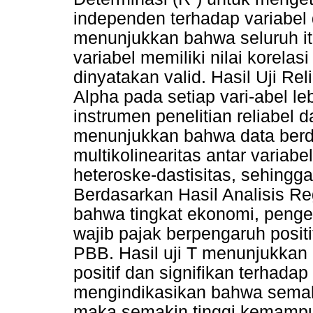
independen terhadap variabel d
menunjukkan bahwa seluruh i
variabel memiliki nilai korelasi
dinyatakan valid. Hasil Uji Re
Alpha pada setiap vari-abel leb
instrumen penelitian reliabel 
menunjukkan bahwa data berdist
multikolinearitas antar variabe
heteroske-dastisitas, sehingg
Berdasarkan Hasil Analisis Re
bahwa tingkat ekonomi, penge
wajib pajak berpengaruh posi
PBB. Hasil uji T menunjukkan
positif dan signifikan terhad
mengindikasikan bahwa semaki
maka semakin tinggi kemampu