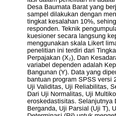
Desa Baumata Barat yang berj
sampel dilakukan dengan me
tingkat kesalahan 10%, sehin
responden. Teknik pengumpula
kuesioner secara langsung k
menggunakan skala Likert lima
penelitian ini terdiri dari Tin
Perpajakan (X₂), Dan Kesadar
variabel dependen adalah Ke
Bangunan (Y). Data yang dipe
bantuan program SPSS versi 29
Uji Validitas, Uji Reliabilitas,
Dari Uji Normalitas, Uji Multiko
eroskedastisitas. Selanjutnya 
Berganda, Uji Parsial (Uji T), U
Determinasi (R²) untuk menget