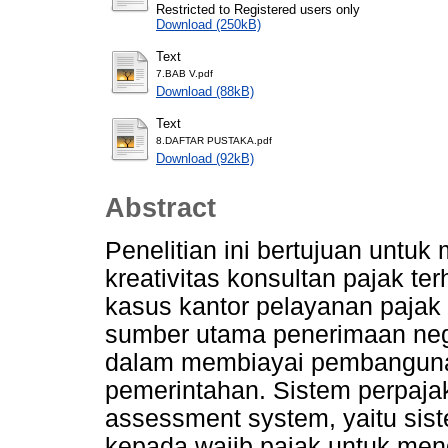
Restricted to Registered users only
Download (250kB)
Text
7.BAB V.pdf
Download (88kB)
Text
8.DAFTAR PUSTAKA.pdf
Download (92kB)
Abstract
Penelitian ini bertujuan untuk
kreativitas konsultan pajak te
kasus kantor pelayanan paja
sumber utama penerimaan neg
dalam membiayai pembanguna
pemerintahan. Sistem perpaja
assessment system, yaitu si
kepada wajib pajak untuk me