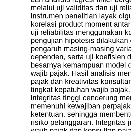
melalui uji validitas dan uji r
instrumen penelitian layak dig
korelasi product moment antar
uji reliabilitas menggunakan k
pengujian hipotesis dilakukan 
pengaruh masing-masing varia
dependen, serta uji koefisien 
besarnya kemampuan model da
wajib pajak. Hasil analisis m
pajak dan kreativitas konsult
tingkat kepatuhan wajib paja
integritas tinggi cenderung m
memenuhi kewajiban perpajakan
ketentuan, sehingga membentu
risiko pelanggaran. Integrit
wajib pajak dan konsultan pa