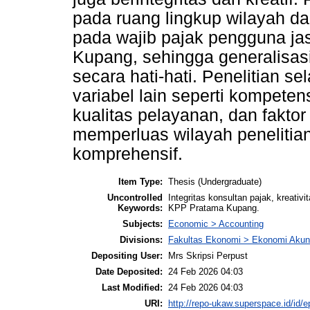
pada ruang lingkup wilayah d
pada wajib pajak pengguna ja
Kupang, sehingga generalisasi 
secara hati-hati. Penelitian 
variabel lain seperti kompeten
kualitas pelayanan, dan faktor 
memperluas wilayah penelitia
komprehensif.
Item Type:
Thesis (Undergraduate)
Uncontrolled
Integritas konsultan pajak, kreativ
Keywords:
KPP Pratama Kupang.
Subjects:
Economic > Accounting
Divisions:
Fakultas Ekonomi > Ekonomi Akun
Depositing User:
Mrs Skripsi Perpust
Date Deposited:
24 Feb 2026 04:03
Last Modified:
24 Feb 2026 04:03
URI:
http://repo-ukaw.superspace.id/id/e