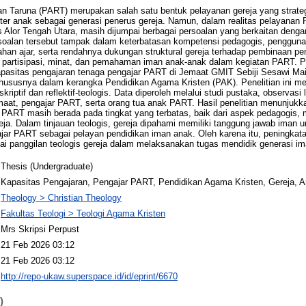
n Taruna (PART) merupakan salah satu bentuk pelayanan gereja yang stra
er anak sebagai generasi penerus gereja. Namun, dalam realitas pelayana
is Alor Tengah Utara, masih dijumpai berbagai persoalan yang berkaitan deng
soalan tersebut tampak dalam keterbatasan kompetensi pedagogis, penggun
ahan ajar, serta rendahnya dukungan struktural gereja terhadap pembinaan pe
artisipasi, minat, dan pemahaman iman anak-anak dalam kegiatan PART. Pene
apasitas pengajaran tenaga pengajar PART di Jemaat GMIT Sebiji Sesawi Mai
, khususnya dalam kerangka Pendidikan Agama Kristen (PAK). Penelitian ini
skriptif dan reflektif-teologis. Data diperoleh melalui studi pustaka, observa
maat, pengajar PART, serta orang tua anak PART. Hasil penelitian menunjuk
 PART masih berada pada tingkat yang terbatas, baik dari aspek pedagogis,
a. Dalam tinjauan teologis, gereja dipahami memiliki tanggung jawab iman
ar PART sebagai pelayan pendidikan iman anak. Oleh karena itu, peningkata
i panggilan teologis gereja dalam melaksanakan tugas mendidik generasi im
Thesis (Undergraduate)
Kapasitas Pengajaran, Pengajar PART, Pendidikan Agama Kristen, Gereja, A
Theology > Christian Theology
Fakultas Teologi > Teologi Agama Kristen
Mrs Skripsi Perpust
21 Feb 2026 03:12
21 Feb 2026 03:12
http://repo-ukaw.superspace.id/id/eprint/6670
)