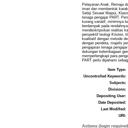
Pelayanan Anak, Remaja da
iman dan membentuk karakt
Sebiji Sesawi Maipui, Klas
tenaga pengajar PART. Per
kurang variatif, minimnya b
berdampak pada rendahnya p
mendeskripsikan realitas k
perspektif teologi Kristen
kualitatif dengan metode de
dengan pendeta, majelis je
pengajaran tenaga pengajar
dukungan kelembagaan gerej
memperlengkapi para pengaj
PART perlu dipahami sebaga
Item Type:
Uncontrolled Keywords:
Subjects:
Divisions:
Depositing User:
Date Deposited:
Last Modified:
URI:
Actions (login required