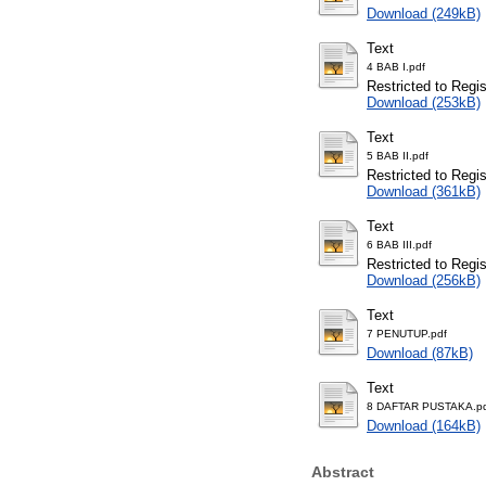
Download (249kB)
Text
4 BAB I.pdf
Restricted to Regi
Download (253kB)
Text
5 BAB II.pdf
Restricted to Regi
Download (361kB)
Text
6 BAB III.pdf
Restricted to Regi
Download (256kB)
Text
7 PENUTUP.pdf
Download (87kB)
Text
8 DAFTAR PUSTAKA.p
Download (164kB)
Abstract