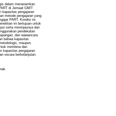
tegis dalam menanamkan
n PART di Jemaat GMIT
an kapasitas pengajaran
aan metode pengajaran yang
ngajar PART. Kondisi ini
litian ini bertujuan untuk
pui serta meninjaunya dari
 menggunakan pendekatan
si lapangan, dan wawancara
kan bahwa kapasitas
 metodologis, maupun
 untuk membina dan
n kapasitas pengajaran
an secara berkelanjutan.
nak.