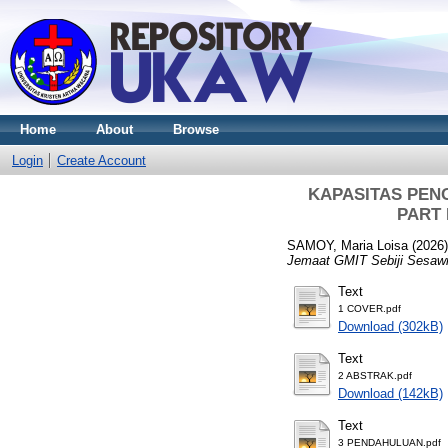
Home
About
Browse
Login
Create Account
KAPASITAS PENGA
PART D
SAMOY, Maria Loisa
(2026
Jemaat GMIT Sebiji Sesawi 
Text
1 COVER.pdf
Download (302kB)
Text
2 ABSTRAK.pdf
Download (142kB)
Text
3 PENDAHULUAN.pdf