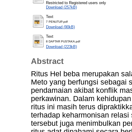
Restricted to Registered users only
Download (257kB)
Text
7 PENUTUP.pdf
Download (90kB)
Text
8 DAFTAR PUSTAKA.pdf
Download (223kB)
Abstract
Ritus Hel beba merupakan sala
Meto yang berfungsi sebagai s
pendamaian akibat konflik ma
perkawinan. Dalam kehidupan
ritus ini masih terus dipraktik
terhadap keharmonisan relasi 
tersebut juga menimbulkan per
ritus adat dipahami secara ber