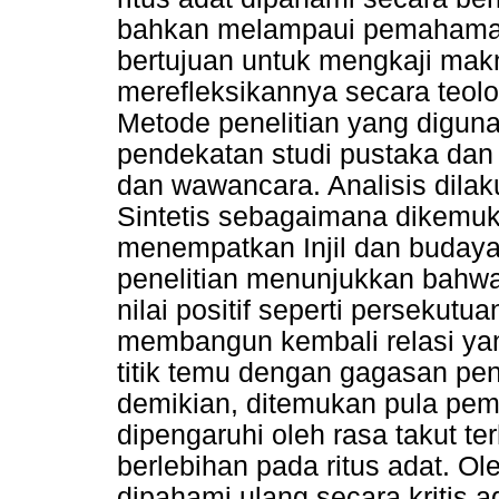
bahkan melampaui pemahaman i
bertujuan untuk mengkaji makn
merefleksikannya secara teolo
Metode penelitian yang diguna
pendekatan studi pustaka dan 
dan wawancara. Analisis dil
Sintetis sebagaimana dikemu
menempatkan Injil dan budaya d
penelitian menunjukkan bahwa
nilai positif seperti persekut
membangun kembali relasi yang 
titik temu dengan gagasan p
demikian, ditemukan pula pe
dipengaruhi oleh rasa takut t
berlebihan pada ritus adat. Ole
dipahami ulang secara kritis 