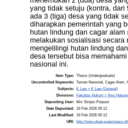
menemukan 2 (dua) desa yang
yang tidak setuju (kontra, dar
ada 3 (tiga) desa yang tidak se
diharapkan pemerintah yang b
hutan lindung dan cagar alam 
melakukan sosialisasi secara
mengelilingi hutan lindung da
desa tersebut bisa memahami
nasional ini.
Item Type:
Thesis (Undergraduate)
Uncontrolled Keywords:
Taman Nasional, Cagar Alam, 
Subjects:
K Law > K Law (General)
Divisions:
Fakultas Hukum > Ilmu Hukum
Depositing User:
Mrs Skripsi Perpust
Date Deposited:
19 Feb 2026 00:12
Last Modified:
19 Feb 2026 00:12
URI:
http://repo-ukaw.superspace.id/