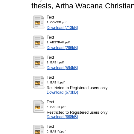
thesis, Artha Wacana Christian
Text
1. COVER.pdf
Download (713kB)
Text
2. ABSTRAK.pdf
Download (286kB)
Text
3. BAB I.pdf
Download (594kB)
Text
4. BAB II.pdf
Restricted to Registered users only
Download (673kB)
Text
5. BAB III.pdf
Restricted to Registered users only
Download (668kB)
Text
6. BAB IV.pdf