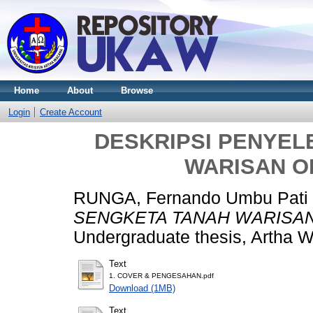
Home
About
Browse
Login
Create Account
DESKRIPSI PENYEL
WARISAN O
RUNGA, Fernando Umbu Pati
SENGKETA TANAH WARISAN
Undergraduate thesis, Artha W
Text
1. COVER & PENGESAHAN.pdf
Download (1MB)
Text