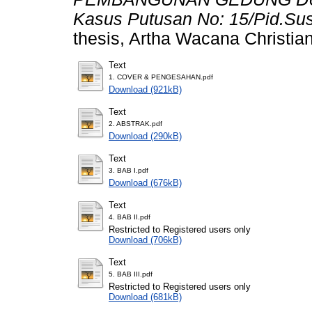
Kasus Putusan No: 15/Pid.Su
thesis, Artha Wacana Christian
Text
1. COVER & PENGESAHAN.pdf
Download (921kB)
Text
2. ABSTRAK.pdf
Download (290kB)
Text
3. BAB I.pdf
Download (676kB)
Text
4. BAB II.pdf
Restricted to Registered users only
Download (706kB)
Text
5. BAB III.pdf
Restricted to Registered users only
Download (681kB)