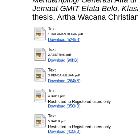
Jemaat GMIT Efata Belo, Klas
thesis, Artha Wacana Christian
Text
1 HALAMAN DEPAN.pdf
Download (524kB)
Text
2 ABSTRAK.pdf
Download (90kB)
Text
3 PENDAHULUAN.pdf
Download (264kB)
Text
4 BAB I.pdf
Restricted to Registered users only
Download (356kB)
Text
5 BAB II.pdf
Restricted to Registered users only
Download (415kB)