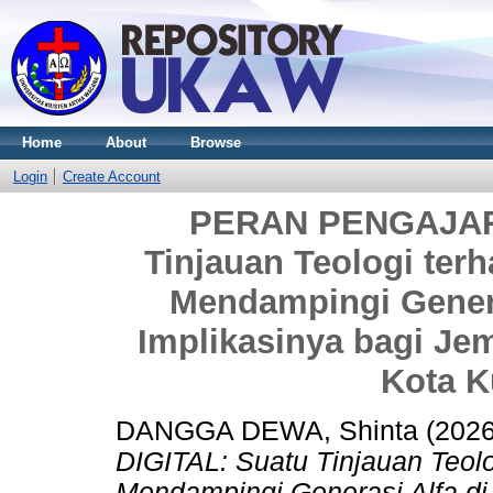
Home
About
Browse
Login
Create Account
PERAN PENGAJAR 
Tinjauan Teologi ter
Mendampingi Generas
Implikasinya bagi Jem
Kota K
DANGGA DEWA, Shinta
(202
DIGITAL: Suatu Tinjauan Teol
Mendampingi Generasi Alfa di 