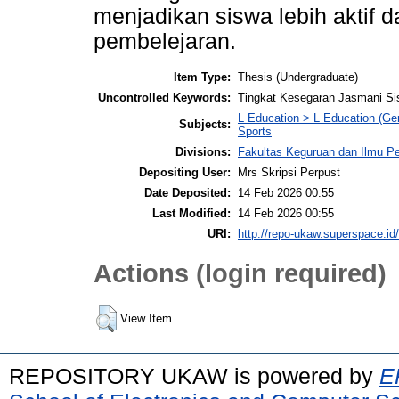
menjadikan siswa lebih aktif 
pembelejaran.
Item Type:
Thesis (Undergraduate)
Uncontrolled Keywords:
Tingkat Kesegaran Jasmani S
L Education > L Education (Gen
Subjects:
Sports
Divisions:
Fakultas Keguruan dan Ilmu P
Depositing User:
Mrs Skripsi Perpust
Date Deposited:
14 Feb 2026 00:55
Last Modified:
14 Feb 2026 00:55
URI:
http://repo-ukaw.superspace.id/
Actions (login required)
View Item
REPOSITORY UKAW is powered by
E