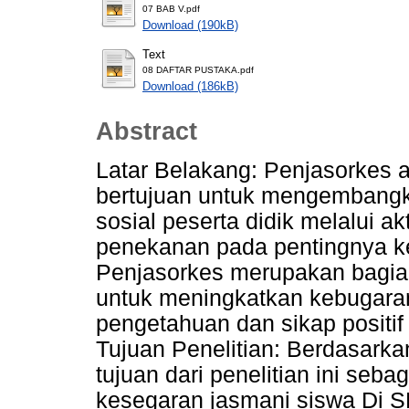
07 BAB V.pdf
Download (190kB)
Text
08 DAFTAR PUSTAKA.pdf
Download (186kB)
Abstract
Latar Belakang: Penjasorkes 
bertujuan untuk mengembangk
sosial peserta didik melalui ak
penekanan pada pentingnya k
Penjasorkes merupakan bagian
untuk meningkatkan kebugara
pengetahuan dan sikap positif
Tujuan Penelitian: Berdasark
tujuan dari penelitian ini seba
kesegaran jasmani siswa Di 