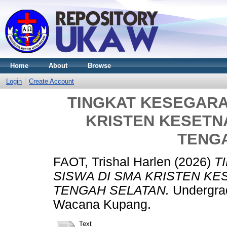
Home
About
Browse
Login
Create Account
TINGKAT KESEGARA
KRISTEN KESETN
TENG
FAOT, Trishal Harlen
(2026)
T
SISWA DI SMA KRISTEN K
TENGAH SELATAN.
Undergrad
Wacana Kupang.
Text