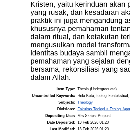
Kristen, yaitu kerinduan aka
yang rusak, dan kesadaran ak
praktik ini juga mengandung 
khususnya pemahaman tentang
dalam ritual, dan ketakutan ter
mengusulkan model transform
identitas budaya sambil men
pemahaman yang sejalan denga
bersama, rekonsiliasi yang s
dalam Allah.
Item Type:
Thesis (Undergraduate)
Uncontrolled Keywords:
Hela Keta, teologi kontekstua
Subjects:
Theology
Divisions:
Fakultas Teologi > Teologi Aga
Depositing User:
Mrs Skripsi Perpust
Date Deposited:
13 Feb 2026 01:20
Last Modified:
13 Feb 2026 01:20