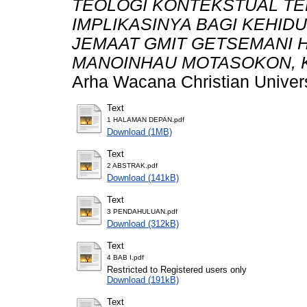
TEOLOGI KONTEKSTUAL TE
IMPLIKASINYA BAGI KEHID
JEMAAT GMIT GETSEMANI H
MANOINHAU MOTASOKON, K
Arha Wacana Christian Univers
Text
1 HALAMAN DEPAN.pdf
Download (1MB)
Text
2 ABSTRAK.pdf
Download (141kB)
Text
3 PENDAHULUAN.pdf
Download (312kB)
Text
4 BAB I.pdf
Restricted to Registered users only
Download (191kB)
Text