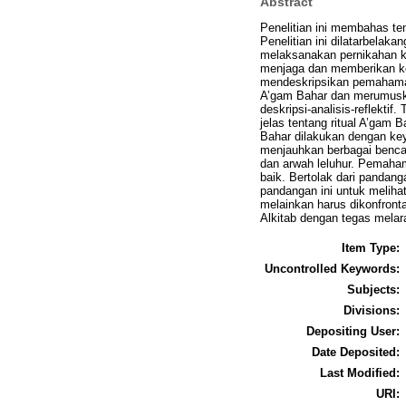
Abstract
Penelitian ini membahas te
Penelitian ini dilatarbelaka
melaksanakan pernikahan ku
menjaga dan memberikan keh
mendeskripsikan pemahaman 
A’gam Bahar dan merumuskan 
deskripsi-analisis-reflekt
jelas tentang ritual A’gam 
Bahar dilakukan dengan key
menjauhkan berbagai benca
dan arwah leluhur. Pemaha
baik. Bertolak dari pandan
pandangan ini untuk melihat
melainkan harus dikonfront
Alkitab dengan tegas melara
Item Type:
Uncontrolled Keywords:
Subjects:
Divisions:
Depositing User:
Date Deposited:
Last Modified:
URI: