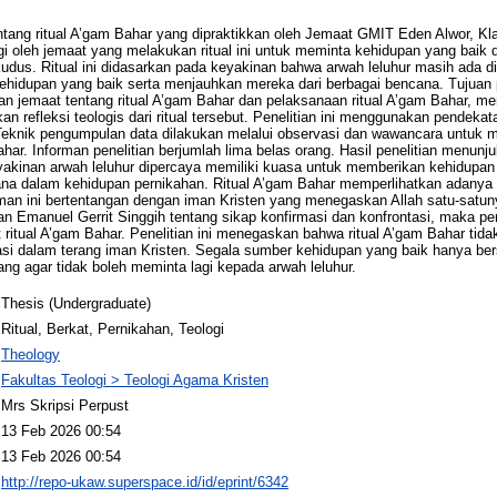
ntang ritual A’gam Bahar yang dipraktikkan oleh Jemaat GMIT Eden Alwor, Kla
ngi oleh jemaat yang melakukan ritual ini untuk meminta kehidupan yang baik da
dus. Ritual ini didasarkan pada keyakinan bahwa arwah leluhur masih ada di
idupan yang baik serta menjauhkan mereka dari berbagai bencana. Tujuan pe
jemaat tentang ritual A’gam Bahar dan pelaksanaan ritual A’gam Bahar, meni
refleksi teologis dari ritual tersebut. Penelitian ini menggunakan pendekat
if. Teknik pengumpulan data dilakukan melalui observasi dan wawancara untu
Bahar. Informan penelitian berjumlah lima belas orang. Hasil penelitian menunj
akinan arwah leluhur dipercaya memiliki kuasa untuk memberikan kehidupan 
na dalam kehidupan pernikahan. Ritual A’gam Bahar memperlihatkan adanya 
man ini bertentangan dengan iman Kristen yang menegaskan Allah satu-satu
gan Emanuel Gerrit Singgih tentang sikap konfirmasi dan konfrontasi, maka 
 ritual A’gam Bahar. Penelitian ini menegaskan bahwa ritual A’gam Bahar tidak
asi dalam terang iman Kristen. Segala sumber kehidupan yang baik hanya ber
ng agar tidak boleh meminta lagi kepada arwah leluhur.
Thesis (Undergraduate)
Ritual, Berkat, Pernikahan, Teologi
Theology
Fakultas Teologi > Teologi Agama Kristen
Mrs Skripsi Perpust
13 Feb 2026 00:54
13 Feb 2026 00:54
http://repo-ukaw.superspace.id/id/eprint/6342