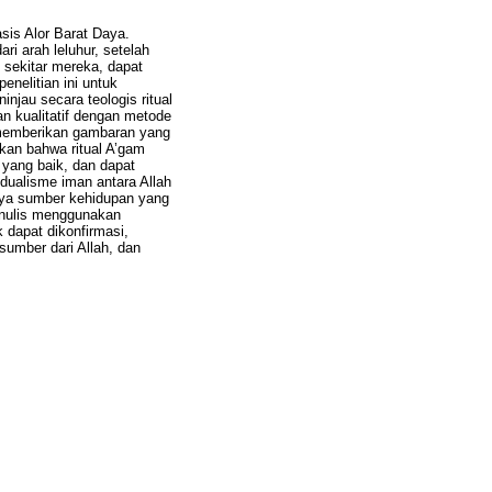
sis Alor Barat Daya.
ri arah leluhur, setelah
 sekitar mereka, dapat
nelitian ini untuk
njau secara teologis ritual
an kualitatif dengan metode
k memberikan gambaran yang
ukan bahwa ritual A’gam
yang baik, dan dapat
dualisme iman antara Allah
nya sumber kehidupan yang
penulis menggunakan
 dapat dikonfirmasi,
sumber dari Allah, dan