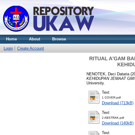
Home
About
Browse
Login
Create Account
RITUAL A'GAM BA
KEHID
NENOTEK, Deci Dataria
(2
KEHIDUPAN JEMAAT GMI
University.
Text
1 COVER.pdf
Download (713kB)
Text
2 ABSTRAK.pdf
Download (140kB)
Text