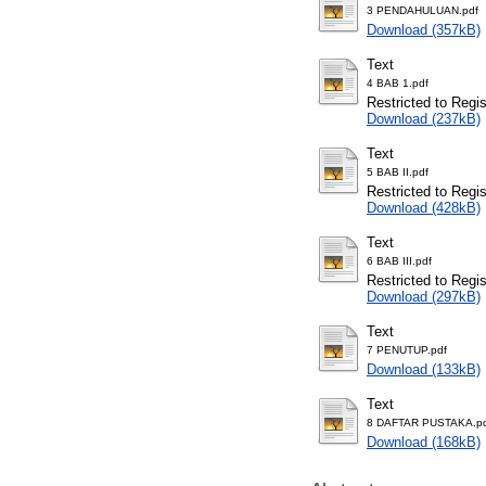
3 PENDAHULUAN.pdf
Download (357kB)
Text
4 BAB 1.pdf
Restricted to Regi
Download (237kB)
Text
5 BAB II.pdf
Restricted to Regi
Download (428kB)
Text
6 BAB III.pdf
Restricted to Regi
Download (297kB)
Text
7 PENUTUP.pdf
Download (133kB)
Text
8 DAFTAR PUSTAKA.p
Download (168kB)