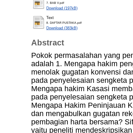
7. BAB V.pdf
Download (197kB)
Text
8. DAFTAR PUSTAKA.pdf
Download (383kB)
Abstract
Pokok permasalahan yang penuli
adalah 1. Mengapa hakim peng
menolak gugatan konvensi da
pada penyelesaian sengketa 
Mengapa hakim Kasasi membat
pada penyelesaian sengketa 
Mengapa Hakim Peninjauan K
dan mengabulkan gugatan rek
pembagian harta bersama? Sifat
yaitu peneliti mendeskripsik