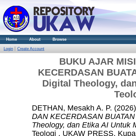
Home
About
Browse
Login
Create Account
BUKU AJAR MIS
KECERDASAN BUATAN 
Digital Theology, da
Teol
DETHAN, Mesakh A. P.
(2026
DAN KECERDASAN BUATAN Pend
Theology, dan Etika AI Untuk 
Teologi . UKAW PRESS, Kupan