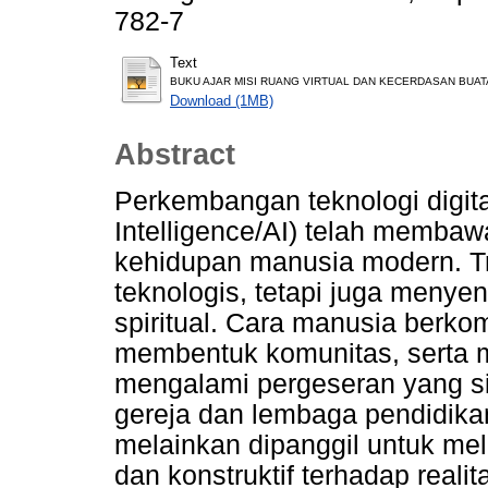
782-7
Text
BUKU AJAR MISI RUANG VIRTUAL DAN KECERDASAN BUATAN- u
Download (1MB)
Abstract
Perkembangan teknologi digital
Intelligence/AI) telah memb
kehidupan manusia modern. Tra
teknologis, tetapi juga menyen
spiritual. Cara manusia berko
membentuk komunitas, serta 
mengalami pergeseran yang sig
gereja dan lembaga pendidikan 
melainkan dipanggil untuk mela
dan konstruktif terhadap realit