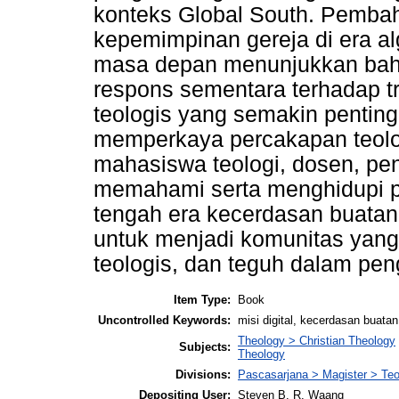
konteks Global South. Pembah
kepemimpinan gereja di era alg
masa depan menunjukkan bahwa
respons sementara terhadap tr
teologis yang semakin penting
memperkaya percakapan teolog
mahasiswa teologi, dosen, pe
memahami serta menghidupi pan
tengah era kecerdasan buatan.
untuk menjadi komunitas yang c
teologis, dan teguh dalam pen
Item Type:
Book
Uncontrolled Keywords:
misi digital, kecerdasan buatan,
Theology > Christian Theology
Subjects:
Theology
Divisions:
Pascasarjana > Magister > Teo
Depositing User:
Steven B. R. Waang