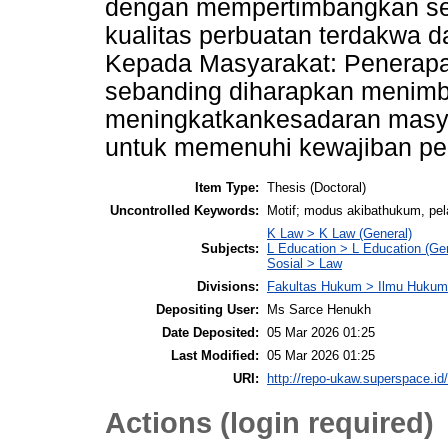
dengan mempertimbangkan sec
kualitas perbuatan terdakwa d
Kepada Masyarakat: Penerapa
sebanding diharapkan menimbu
meningkatkankesadaran masya
untuk memenuhi kewajiban pe
Item Type:
Thesis (Doctoral)
Uncontrolled Keywords:
Motif; modus akibathukum, pel
K Law > K Law (General)
Subjects:
L Education > L Education (Gen
Sosial > Law
Divisions:
Fakultas Hukum > Ilmu Hukum
Depositing User:
Ms Sarce Henukh
Date Deposited:
05 Mar 2026 01:25
Last Modified:
05 Mar 2026 01:25
URI:
http://repo-ukaw.superspace.id/
Actions (login required)