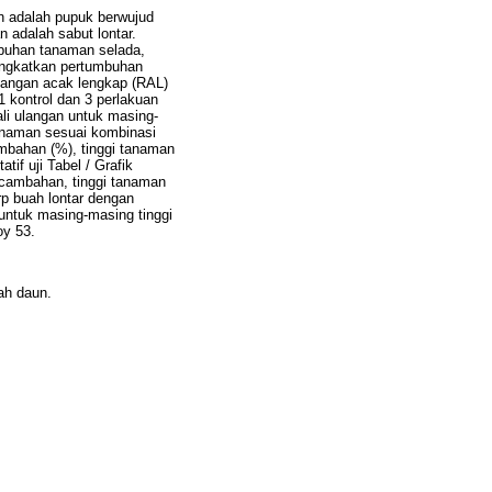
n adalah pupuk berwujud
 adalah sabut lontar.
umbuhan tanaman selada,
ingkatkan pertumbuhan
angan acak lengkap (RAL)
 kontrol dan 3 perlakuan
ali ulangan untuk masing-
tanaman sesuai kombinasi
ambahan (%), tinggi tanaman
tif uji Tabel / Grafik
ecambahan, tinggi tanaman
rp buah lontar dengan
untuk masing-masing tinggi
oy 53.
ah daun.