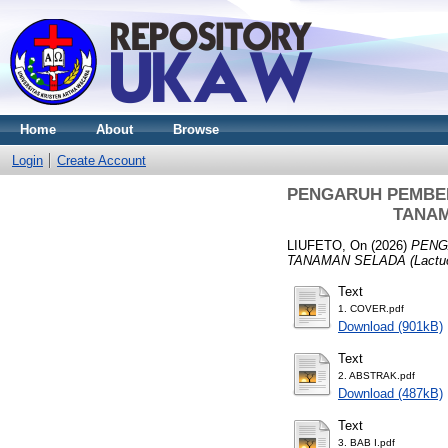
Home
About
Browse
Login
Create Account
PENGARUH PEMBER
TANAMA
LIUFETO, On
(2026)
PENG
TANAMAN SELADA (Lactuca
Text
1. COVER.pdf
Download (901kB)
Text
2. ABSTRAK.pdf
Download (487kB)
Text
3. BAB I.pdf