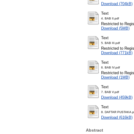
Download (704kB)
Text
4. BAB II.pdf
Restricted to Regi
Download (5MB)
Text
5. BAB III.pdf
Restricted to Regi
Download (771kB)
Text
6. BAB IV.pdf
Restricted to Regi
Download (1MB)
Text
7. BAB V.pdf
Download (459kB)
Text
8. DAFTAR PUSTAKA.p
Download (616kB)
Abstract