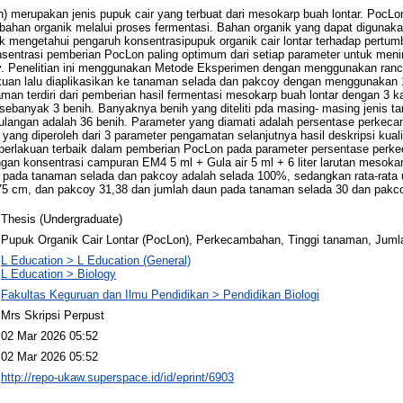
) merupakan jenis pupuk cair yang terbuat dari mesokarp buah lontar. PocLo
-bahan organik melalui proses fermentasi. Bahan organik yang dapat digunakan
ntuk mengetahui pengaruh konsentrasipupuk organik cair lontar terhadap pert
entrasi pemberian PocLon paling optimum dari setiap parameter untuk men
. Penelitian ini menggunakan Metode Eksperimen dengan menggunakan ranc
uan lalu diaplikasikan ke tanaman selada dan pakcoy dengan menggunakan 1
man terdiri dari pemberian hasil fermentasi mesokarp buah lontar dengan 3 k
ebanyak 3 benih. Banyaknya benih yang diteliti pda masing- masing jenis 
 ulangan adalah 36 benih. Parameter yang diamati adalah persentase perkec
ang diperoleh dari 3 parameter pengamatan selanjutnya hasil deskripsi kualita
n perlakuan terbaik dalam pemberian PocLon pada parameter persentase perk
gan konsentrasi campuran EM4 5 ml + Gula air 5 ml + 6 liter larutan mesoka
pada tanaman selada dan pakcoy adalah selada 100%, sedangkan rata-rata 
75 cm, dan pakcoy 31,38 dan jumlah daun pada tanaman selada 30 dan pakc
Thesis (Undergraduate)
Pupuk Organik Cair Lontar (PocLon), Perkecambahan, Tinggi tanaman, Juml
L Education > L Education (General)
L Education > Biology
Fakultas Keguruan dan Ilmu Pendidikan > Pendidikan Biologi
Mrs Skripsi Perpust
02 Mar 2026 05:52
02 Mar 2026 05:52
http://repo-ukaw.superspace.id/id/eprint/6903