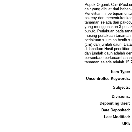
Pupuk Organik Cair (PocLon
cair yang dibuat dari bahan
Penelitian ini bertujuan u
pakcoy dan menentukankons
tanaman selada dan pakcoy
yang menggunakan 3 perlak
pupuk. Perlakuan pada tana
masing perlakuan tanaman s
perlakuan x jumlah benih x
(cm) dan jumlah daun. Data y
didapatkan Hasil penelitia
dan jumlah daun adalah den
persentase perkecambahan 
tanaman selada adalah 15,
Item Type:
Uncontrolled Keywords:
Subjects:
Divisions:
Depositing User:
Date Deposited:
Last Modified:
URI: