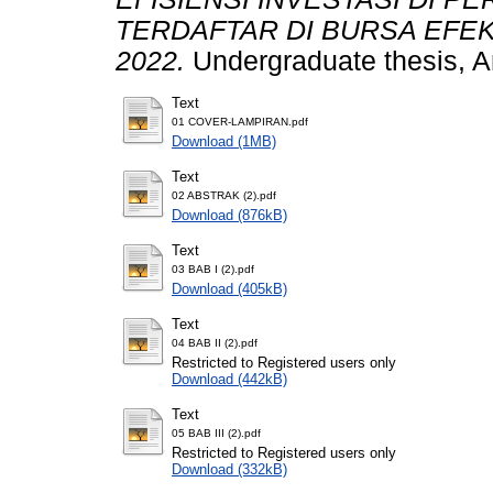
TERDAFTAR DI BURSA EFEK 
2022.
Undergraduate thesis, Ar
Text
01 COVER-LAMPIRAN.pdf
Download (1MB)
Text
02 ABSTRAK (2).pdf
Download (876kB)
Text
03 BAB I (2).pdf
Download (405kB)
Text
04 BAB II (2).pdf
Restricted to Registered users only
Download (442kB)
Text
05 BAB III (2).pdf
Restricted to Registered users only
Download (332kB)