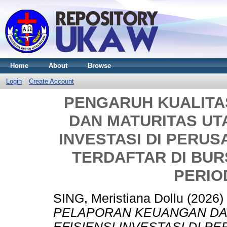
Home
About
Browse
Login
Create Account
PENGARUH KUALIT
DAN MATURITAS UT
INVESTASI DI PERU
TERDAFTAR DI BURS
PERIOD
SING, Meristiana Dollu
(2026)
PELAPORAN KEUANGAN DA
EFISIENSI INVESTASI DI 