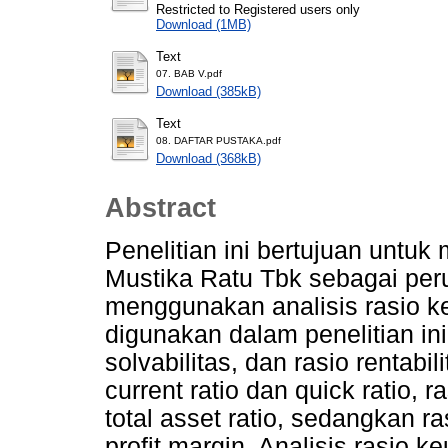
Restricted to Registered users only
Download (1MB)
Text
07. BAB V.pdf
Download (385kB)
Text
08. DAFTAR PUSTAKA.pdf
Download (368kB)
Abstract
Penelitian ini bertujuan untu
Mustika Ratu Tbk sebagai per
menggunakan analisis rasio 
digunakan dalam penelitian ini m
solvabilitas, dan rasio rentabil
current ratio dan quick ratio, r
total asset ratio, sedangkan ra
profit margin. Analisis rasio