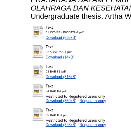
OLAHRAGA DAN KESEHATAN
Undergraduate thesis, Artha W
Text
01 COVER - BIODATA-1.pdf
Download (695kB)
Text
02 ABSTRAK-1.pdf
Download (14kB)
Text
03 BAB I-1.pdf
Download (316kB)
Text
04 BAB II-1.pdf
Restricted to Registered users only
Download (369kB)
|
Request a copy
Text
05 BAB III-1.pdf
Restricted to Registered users only
Download (328kB)
|
Request a copy