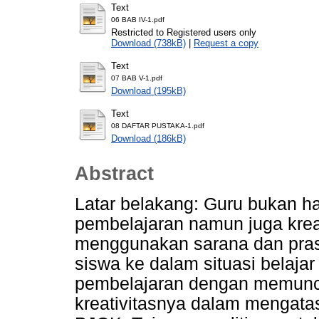
Text
06 BAB IV-1.pdf
Restricted to Registered users only
Download (738kB)
|
Request a copy
Text
07 BAB V-1.pdf
Download (195kB)
Text
08 DAFTAR PUSTAKA-1.pdf
Download (186kB)
Abstract
Latar belakang: Guru bukan han
pembelajaran namun juga krea
menggunakan sarana dan pr
siswa ke dalam situasi belaj
pembelajaran dengan memun
kreativitasnya dalam mengata