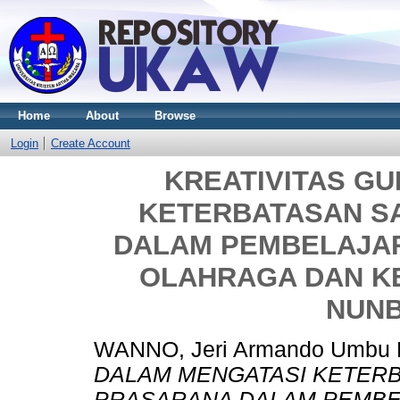
Home
About
Browse
Login
Create Account
KREATIVITAS G
KETERBATASAN S
DALAM PEMBELAJAR
OLAHRAGA DAN KE
NUN
WANNO, Jeri Armando Umbu 
DALAM MENGATASI KETER
PRASARANA DALAM PEMBE