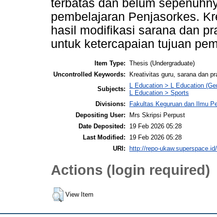
terbatas dan belum sepenuhn
pembelajaran Penjasorkes. Kre
hasil modifikasi sarana dan 
untuk ketercapaian tujuan pem
Item Type:
Thesis (Undergraduate)
Uncontrolled Keywords:
Kreativitas guru, sarana dan 
L Education > L Education (Gen
Subjects:
L Education > Sports
Divisions:
Fakultas Keguruan dan Ilmu P
Depositing User:
Mrs Skripsi Perpust
Date Deposited:
19 Feb 2026 05:28
Last Modified:
19 Feb 2026 05:28
URI:
http://repo-ukaw.superspace.id/
Actions (login required)
View Item