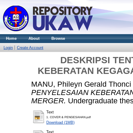
Home
About
Browse
Login
Create Account
DESKRIPSI TE
KEBERATAN KEGAGA
MANU, Phileyn Gerald Thonci
PENYELESAIAN KEBERATAN
MERGER.
Undergraduate thesi
Text
1. COVER & PENGESAHAN.pdf
Download (1MB)
Text