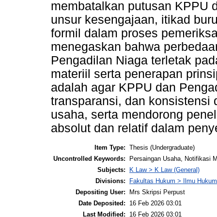
membatalkan putusan KPPU d
unsur kesengajaan, itikad bur
formil dalam proses pemeriksa
menegaskan bahwa perbedaan
Pengadilan Niaga terletak pad
materiil serta penerapan prins
adalah agar KPPU dan Pengadi
transparansi, dan konsistens
usaha, serta mendorong peneli
absolut dan relatif dalam pen
Item Type:
Thesis (Undergraduate)
Uncontrolled Keywords:
Persaingan Usaha, Notifikasi 
Subjects:
K Law > K Law (General)
Divisions:
Fakultas Hukum > Ilmu Hukum
Depositing User:
Mrs Skripsi Perpust
Date Deposited:
16 Feb 2026 03:01
Last Modified:
16 Feb 2026 03:01