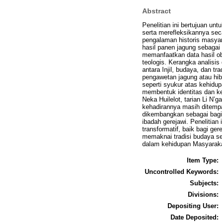
Abstract
Penelitian ini bertujuan u
serta merefleksikannya seca
pengalaman historis masya
hasil panen jagung sebagai 
memanfaatkan data hasil ob
teologis. Kerangka analisis
antara Injil, budaya, dan tr
pengawetan jagung atau hibu
seperti syukur atas kehidupa
membentuk identitas dan k
Neka Huilelot, tarian Li N
kehadirannya masih ditempat
dikembangkan sebagai bagi
ibadah gerejawi. Penelitian
transformatif, baik bagi g
memaknai tradisi budaya seb
dalam kehidupan Masyaraka
Item Type:
Uncontrolled Keywords:
Subjects:
Divisions:
Depositing User:
Date Deposited: