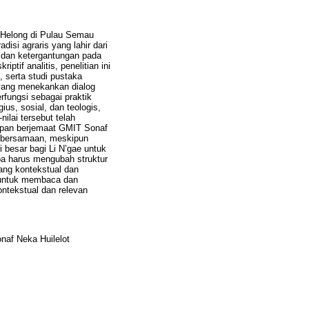
u Helong di Pulau Semau
isi agraris yang lahir dari
 dan ketergantungan pada
tif analitis, penelitian ini
 serta studi pustaka
, yang menekankan dialog
erfungsi sebagai praktik
us, sosial, dan teologis,
nilai tersebut telah
upan berjemaat GMIT Sonaf
 kebersamaan, meskipun
i besar bagi Li N’gae untuk
a harus mengubah struktur
yang kontekstual dan
g untuk membaca dan
ontekstual dan relevan
naf Neka Huilelot