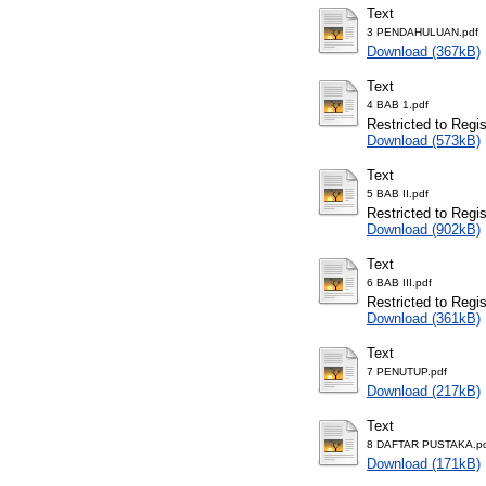
Text
3 PENDAHULUAN.pdf
Download (367kB)
Text
4 BAB 1.pdf
Restricted to Regi
Download (573kB)
Text
5 BAB II.pdf
Restricted to Regi
Download (902kB)
Text
6 BAB III.pdf
Restricted to Regi
Download (361kB)
Text
7 PENUTUP.pdf
Download (217kB)
Text
8 DAFTAR PUSTAKA.p
Download (171kB)