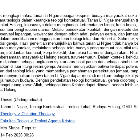
ntuk mengkaji makna tarian Li N’gae sebagai ekspresi budaya masyarakat suk
ra teologis dalam kerangka teologi kontekstual. Tarian Li N’gae merupakan trad
rakat Helong, khususnya dalam menghadapi keterbatasan hidup, kerja keras,
sumber penghidupan utama. Melalui pendekatan kualitatif dengan metode deskrip
servasi lapangan, wawancara dengan tokoh adat, pelayan gereja, dan jemaat,
 dalam penelitian ini menggunakan teori teologi lokal dari Robert J. Schreiter
adisi gereja. Hasil penelitian menunjukkan bahwa tarian Li N’gae tidak hanya b
ran masyarakat, melainkan sebagai teks budaya yang memuat nilai-nilai religi
n, solidaritas komunal, kerja kolektif, dan relasi harmonis dengan alam. Nilai-
ebersamaan masyarakat Helong secara turun-temurun. Dalam konteks kehid
’gae dipahami sebagai ungkapan syukur atas hasil panen dan sebagai simbol
kan di luar liturgi resmi gereja. Analisis menunjukkan bahwa terdapat potens
an dari teologi lokal yang memperkaya pemahaman persekutuan jemaat, tanp
 ini menyimpulkan bahwa tarian Li N’gae dapat menjadi medium teologi lokal 
ereja maupun budaya. Dengan pendekatan teologi kontekstual, gereja didoron
agai ruang karya Allah, sehingga iman Kristen dapat dihayati secara lebih k
t Helong.
Thesis (Undergraduate)
Tarian Li N’gae, Teologi Kontekstual, Teologi Lokal, Budaya Helong, GMIT So
Theology > Christian Theology
Fakultas Teologi > Teologi Agama Kristen
Mrs Skripsi Perpust
14 Feb 2026 00:28