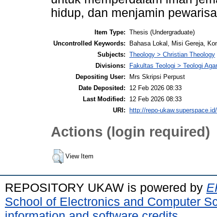
hidup, dan menjamin pewarisa
Item Type:
Thesis (Undergraduate)
Uncontrolled Keywords:
Bahasa Lokal, Misi Gereja, Kont
Subjects:
Theology > Christian Theology
Divisions:
Fakultas Teologi > Teologi Aga
Depositing User:
Mrs Skripsi Perpust
Date Deposited:
12 Feb 2026 08:33
Last Modified:
12 Feb 2026 08:33
URI:
http://repo-ukaw.superspace.id/
Actions (login required)
View Item
REPOSITORY UKAW is powered by
E
School of Electronics and Computer S
information and software credits
.