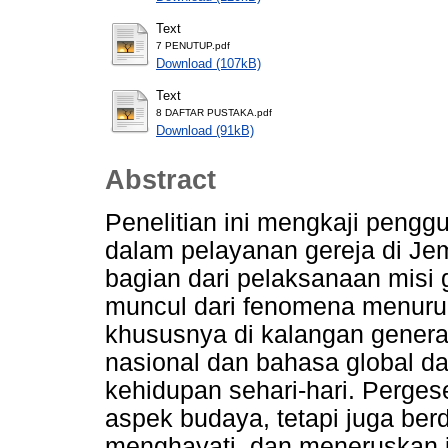
Text
7 PENUTUP.pdf
Download (107kB)
Text
8 DAFTAR PUSTAKA.pdf
Download (91kB)
Abstract
Penelitian ini mengkaji penggu
dalam pelayanan gereja di Je
bagian dari pelaksanaan misi g
muncul dari fenomena menuru
khususnya di kalangan genera
nasional dan bahasa global d
kehidupan sehari-hari. Perges
aspek budaya, tetapi juga b
menghayati, dan meneruskan 