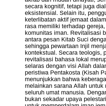
secara kognitif, tetapi juga d
eksistensial. Selain itu, pen
keterlibatan aktif jemaat dal
rasa memiliki terhadap gereja
komunitas iman. Revitalisasi 
antara pesan Kitab Suci deng
sehingga pewartaan Injil menj
kontekstual. Secara teologis,
revitalisasi bahasa lokal mer
selaras dengan visi Allah dala
peristiwa Pentakosta (Kisah P
menunjukkan bahwa keberaga
melainkan sarana Allah untu
seluruh umat manusia. Dengan 
bukan sekadar upaya pelestari
untuk memperdalam iman jem