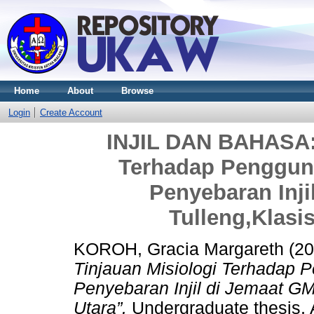
Home
About
Browse
Login
Create Account
INJIL DAN BAHASA: 
Terhadap Penggun
Penyebaran Inji
Tulleng,Klasi
KOROH, Gracia Margareth
(20
Tinjauan Misiologi Terhadap
Penyebaran Injil di Jemaat GM
Utara”.
Undergraduate thesis, 