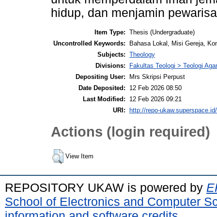
hidup, dan menjamin pewarisa
Item Type:
Thesis (Undergraduate)
Uncontrolled Keywords:
Bahasa Lokal, Misi Gereja, Kont
Subjects:
Theology
Divisions:
Fakultas Teologi > Teologi Aga
Depositing User:
Mrs Skripsi Perpust
Date Deposited:
12 Feb 2026 08:50
Last Modified:
12 Feb 2026 09:21
URI:
http://repo-ukaw.superspace.id/
Actions (login required)
View Item
REPOSITORY UKAW is powered by
E
School of Electronics and Computer S
information and software credits
.