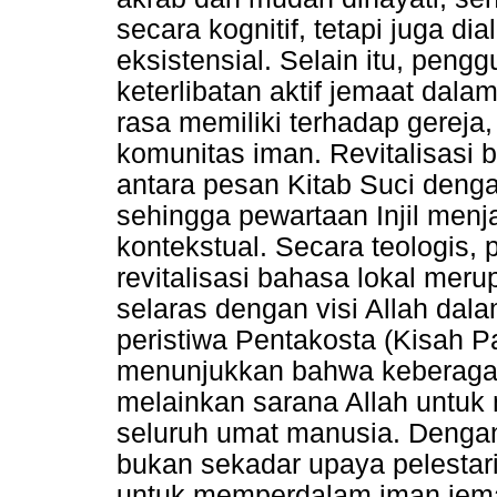
secara kognitif, tetapi juga d
eksistensial. Selain itu, pen
keterlibatan aktif jemaat dal
rasa memiliki terhadap gereja
komunitas iman. Revitalisasi 
antara pesan Kitab Suci deng
sehingga pewartaan Injil menj
kontekstual. Secara teologis,
revitalisasi bahasa lokal mer
selaras dengan visi Allah dala
peristiwa Pentakosta (Kisah P
menunjukkan bahwa keberaga
melainkan sarana Allah untu
seluruh umat manusia. Dengan 
bukan sekadar upaya pelestari
untuk memperdalam iman jem