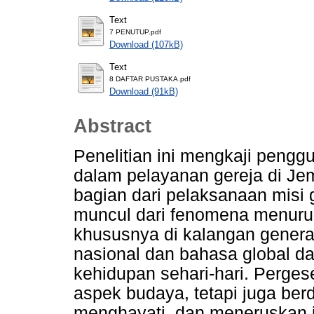
Text
7 PENUTUP.pdf
Download (107kB)
Text
8 DAFTAR PUSTAKA.pdf
Download (91kB)
Abstract
Penelitian ini mengkaji penggu
dalam pelayanan gereja di Je
bagian dari pelaksanaan misi g
muncul dari fenomena menuru
khususnya di kalangan genera
nasional dan bahasa global d
kehidupan sehari-hari. Perges
aspek budaya, tetapi juga b
menghayati, dan meneruskan 