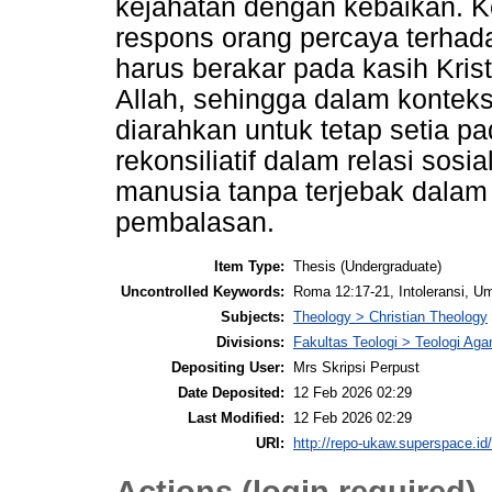
kejahatan dengan kebaikan. 
respons orang percaya terhada
harus berakar pada kasih Kri
Allah, sehingga dalam konteks 
diarahkan untuk tetap setia 
rekonsiliatif dalam relasi so
manusia tanpa terjebak dalam
pembalasan.
Item Type:
Thesis (Undergraduate)
Uncontrolled Keywords:
Roma 12:17-21, Intoleransi, Uma
Subjects:
Theology > Christian Theology
Divisions:
Fakultas Teologi > Teologi Aga
Depositing User:
Mrs Skripsi Perpust
Date Deposited:
12 Feb 2026 02:29
Last Modified:
12 Feb 2026 02:29
URI:
http://repo-ukaw.superspace.id/
Actions (login required)