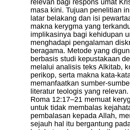
relevan bagi respons umat Kris
masa kini. Tujuan penelitian 
latar belakang dan isi pewart
makna kerygma yang terkandun
implikasinya bagi kehidupan u
menghadapi pengalaman disk
beragama. Metode yang digunak
berbasis studi kepustakaan den
melalui analisis teks Alkitab, 
perikop, serta makna kata-ka
memanfaatkan sumber-sumber Al
literatur teologis yang releva
Roma 12:17–21 memuat kerygm
untuk tidak membalas kejaha
pembalasan kepada Allah, m
sejauh hal itu bergantung pada