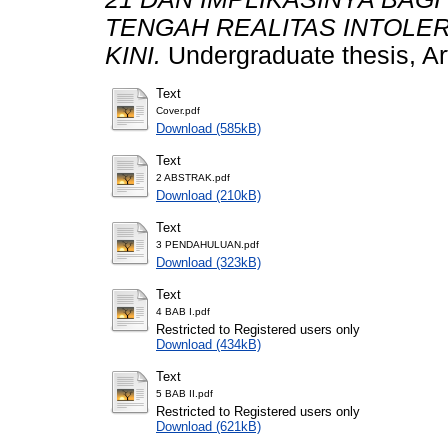
TENGAH REALITAS INTOLER
KINI.
Undergraduate thesis, Ar
Text
Cover.pdf
Download (585kB)
Text
2 ABSTRAK.pdf
Download (210kB)
Text
3 PENDAHULUAN.pdf
Download (323kB)
Text
4 BAB I.pdf
Restricted to Registered users only
Download (434kB)
Text
5 BAB II.pdf
Restricted to Registered users only
Download (621kB)