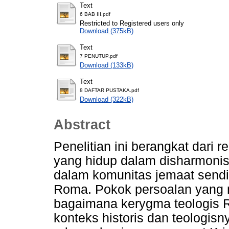
Text
6 BAB III.pdf
Restricted to Registered users only
Download (375kB)
Text
7 PENUTUP.pdf
Download (133kB)
Text
8 DAFTAR PUSTAKA.pdf
Download (322kB)
Abstract
Penelitian ini berangkat dari r
yang hidup dalam disharmonisa
dalam komunitas jemaat sendi
Roma. Pokok persoalan yang me
bagaimana kerygma teologis 
konteks historis dan teologis