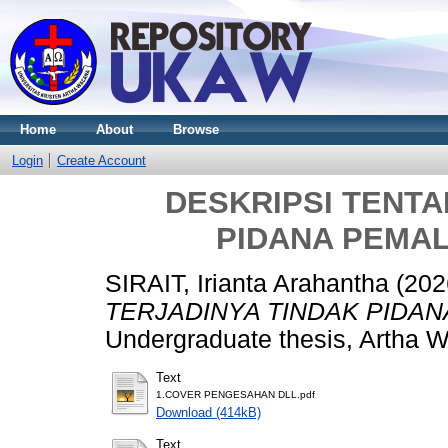
Home
About
Browse
Login
Create Account
DESKRIPSI TENTA
PIDANA PEMA
SIRAIT, Irianta Arahantha
(202
TERJADINYA TINDAK PIDA
Undergraduate thesis, Artha W
Text
1.COVER PENGESAHAN DLL.pdf
Download (414kB)
Text