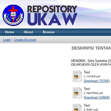
Home
About
Browse
Login
Create Account
DESKRIPSI TENTA
HENDRIK, Sifra Sarlotha
(2
DILAKUKAN OLEH AYAH 
Text
1. COVER.pdf
Download (767kB)
Text
2. ABSTRAK.pdf
Download (188kB)
Text
3, BAB I.pdf