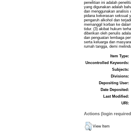
penelitian ini adalah penel
yang digunakan adalah bah
dan menggunakan analisis de
pidana kekerasan seksual y
pengaruh alkohol dan terja
memanggil korban ke dalam
tidur. (3) akibat hukum te
diberikan oleh penulis ada
dan penguatan lembaga perl
serta keluarga dan masyara
rumah tangga, demi melind
Item Type:
Uncontrolled Keywords:
Subjects:
Divisions:
Depositing User:
Date Deposited:
Last Modified:
URI:
Actions (login required
View Item