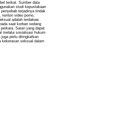
bel terikat. Sumber data
ggunakan studi kepustakaan
r penyebab terjadinya tindak
 nonton video porno,
seksual adalah terdakwa
 pada saat korban sedang
 perkara. Saran yang dapat
 melalui sosialisasi hukum
uga perlu ditingkatkan
ya kekerasan seksual dalam