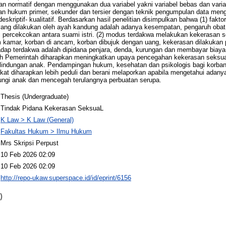
itian normatif dengan menggunakan dua variabel yakni variabel bebas dan varia
an hukum primer, sekunder dan tersier dengan teknik pengumpulan data men
skriptif- kualitatif. Berdasarkan hasil penelitian disimpulkan bahwa (1) fakto
ang dilakukan oleh ayah kandung adalah adanya kesempatan, pengaruh obat,
di percekcokan antara suami istri. (2) modus terdakwa melakukan kekerasan 
 kamar, korban di ancam, korban dibujuk dengan uang, kekerasan dilakukan
rhadap terdakwa adalah dipidana penjara, denda, kurungan dan membayar biaya
lah Pemerintah diharapkan meningkatkan upaya pencegahan kekerasan seksual
indungan anak. Pendampingan hukum, kesehatan dan psikologis bagi korban j
kat diharapkan lebih peduli dan berani melaporkan apabila mengetahui adan
ungi anak dan mencegah terulangnya perbuatan serupa.
Thesis (Undergraduate)
Tindak Pidana Kekerasan SeksuaL
K Law > K Law (General)
Fakultas Hukum > Ilmu Hukum
Mrs Skripsi Perpust
10 Feb 2026 02:09
10 Feb 2026 02:09
http://repo-ukaw.superspace.id/id/eprint/6156
)