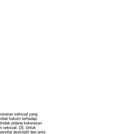
kekerasan seksual yang
kibat hukum terhadap
 tindak pidana kekerasan
 seksual. (3). Untuk
rsifat deskriptif dan jenis