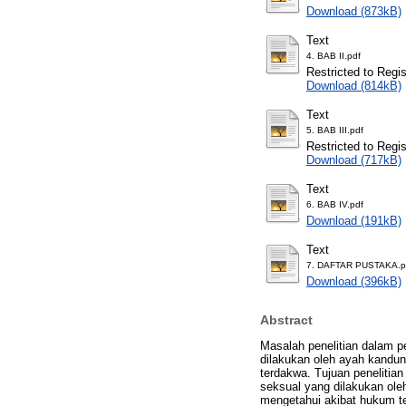
Download (873kB)
Text
4. BAB II.pdf
Restricted to Regi
Download (814kB)
Text
5. BAB III.pdf
Restricted to Regi
Download (717kB)
Text
6. BAB IV.pdf
Download (191kB)
Text
7. DAFTAR PUSTAKA.p
Download (396kB)
Abstract
Masalah penelitian dalam pe
dilakukan oleh ayah kandu
terdakwa. Tujuan penelitian
seksual yang dilakukan ole
mengetahui akibat hukum ter