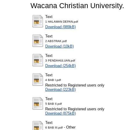
Wacana Christian University.
Text
1 HALAMAN DEPAN.pdf
Download (989kB)
Text
2 ABSTRAK.pdf
Download (10kB)
Text
3 PENDAHULUAN.pdf
Download (254kB)
Text
4 BAB I.pdf
Restricted to Registered users only
Download (223kB)
Text
5 BAB II.pdf
Restricted to Registered users only
Download (875kB)
Text
- Other
6 BAB III.pdf