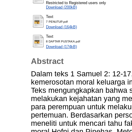
Restricted to Registered users only
Download (200kB)
Text
7 PENUTUP.pdf
Download (164kB)
Text
8 DAFTAR PUSTAKA.pdf
Download (174kB)
Abstract
Dalam teks 1 Samuel 2: 12-17
kemerosotan moral keluarga im
Teks mengungkapkan bahwa s
melakukan kejahatan yang me
para perempuan untuk melaku
pertemuan. Berdasarkan persoa
meneliti untuk mencari tahu f
moral Hofni dan Pinehas. Meto